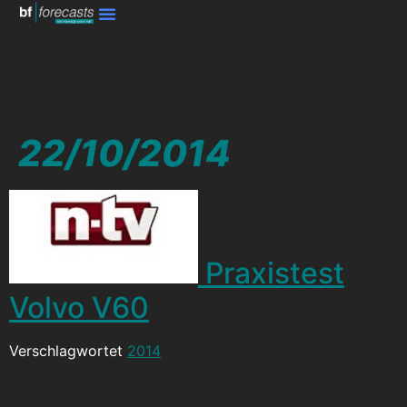
22/10/2014
Praxistest
Volvo V60
Verschlagwortet
2014